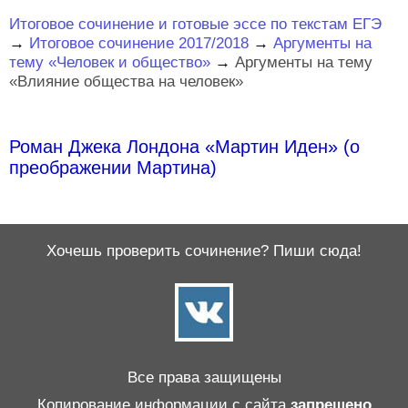
Итоговое сочинение и готовые эссе по текстам ЕГЭ
→
Итоговое сочинение 2017/2018
→
Аргументы на
тему «Человек и общество»
→
Аргументы на тему
«Влияние общества на человек»
Роман Джека Лондона «Мартин Иден» (о
преображении Мартина)
Хочешь проверить сочинение? Пиши сюда!
Все права защищены
Копирование информации с сайта
запрещено