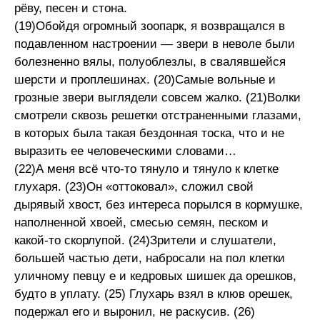
рёву, песен и стона.
(19)Обойдя огромный зоопарк, я возвращался в
подавленном настроении — звери в неволе были
болезненно вялы, полуоблезлы, в свалявшейся
шерсти и проплешинах. (20)Самые вольные и
грозные звери выглядели совсем жалко. (21)Волки
смотрели сквозь решетки отстраненными глазами,
в которых была такая бездонная тоска, что и не
выразить ее человеческими словами…
(22)А меня всё что-то тянуло и тянуло к клетке
глухаря. (23)Он «оттоковал», сложил свой
дырявый хвост, без интереса порылся в кормушке,
наполненной хвоей, смесью семян, песком и
какой-то скорлупой. (24)Зрители и слушатели,
большей частью дети, набросали на пол клетки
уличному певцу е и кедровых шишек да орешков,
будто в уплату. (25) Глухарь взял в клюв орешек,
подержал его и выронил, не раскусив. (26)