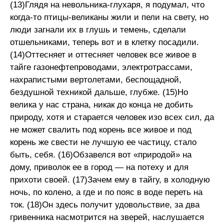
(13)Глядя на невольника-глухаря, я подумал, что
когда-то птицы-великаны жили и пели на свету, но
люди загнали их в глушь и темень, сделали
отшельниками, теперь вот и в клетку посадили.
(14)Оттесняет и оттесняет человек все живое в
тайге газонефтепроводами, электротрассами,
нахрапистыми вертолетами, беспощадной,
бездушной техникой дальше, глубже. (15)Но
велика у нас страна, никак до конца не добить
природу, хотя и старается человек изо всех сил, да
не может свалить под корень все живое и под
корень же свести не лучшую ее частицу, стало
быть, себя. (16)Обзавелся вот «природой» на
дому, приволок ее в город — на потеху и для
прихоти своей. (17)Зачем ему в тайгу, в холодную
ночь, по колено, а где и по пояс в воде переть на
ток. (18)Он здесь получит удовольствие, за два
гривенника насмотрится на зверей, наслушается