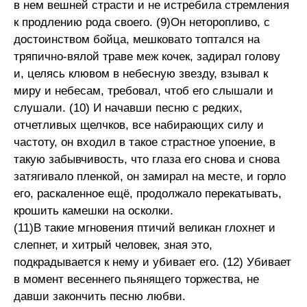
в нем вешней страсти и не истребила стремления
к продлению рода своего. (9)Он неторопливо, с
достоинством бойца, мешковато топтался на
тряпично-вялой траве меж кочек, задирал голову
и, целясь клювом в небесную звезду, взывал к
миру и небесам, требовал, чтоб его слышали и
слушали. (10) И начавши песню с редких,
отчетливых щелчков, все набирающих силу и
частоту, он входил в такое страстное упоение, в
такую забывчивость, что глаза его снова и снова
затягивало пленкой, он замирал на месте, и горло
его, раскаленное ещё, продолжало перекатывать,
крошить камешки на осколки.
(11)В такие мгновения птичий великан глохнет и
слепнет, и хитрый человек, зная это,
подкрадывается к нему и убивает его. (12) Убивает
в момент весеннего пьянящего торжества, не
давши закончить песню любви.