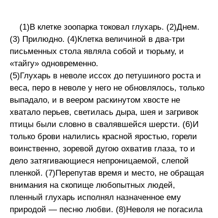
(1)В клетке зоопарка токовал глухарь. (2)Днем.
(3) Прилюдно. (4)Клетка величиной в два-три
письменных стола являла собой и тюрьму, и
«тайгу» одновременно.
(5)Глухарь в неволе иссох до петушиного роста и
веса, перо в неволе у него не обновлялось, только
выпадало, и в веером раскинутом хвосте не
хватало перьев, светилась дыра, шея и загривок
птицы были словно в свалявшейся шерсти. (6)И
только брови налились красной яростью, горели
воинственно, зоревой дугою охватив глаза, то и
дело затягивающиеся непроницаемой, слепой
пленкой. (7)Перепутав время и место, не обращая
внимания на скопище любопытных людей,
пленный глухарь исполнял назначенное ему
природой — песню любви. (8)Неволя не погасила