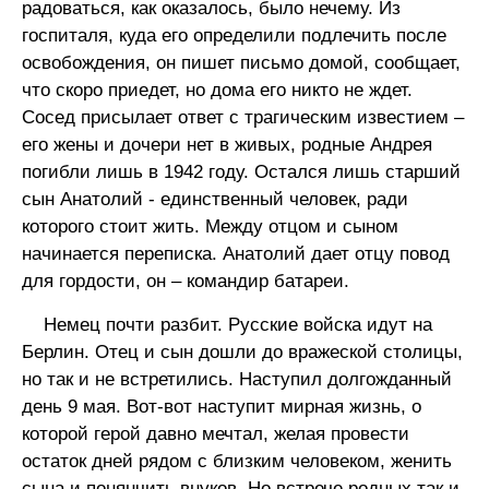
радоваться, как оказалось, было нечему. Из
госпиталя, куда его определили подлечить после
освобождения, он пишет письмо домой, сообщает,
что скоро приедет, но дома его никто не ждет.
Сосед присылает ответ с трагическим известием –
его жены и дочери нет в живых, родные Андрея
погибли лишь в 1942 году. Остался лишь старший
сын Анатолий - единственный человек, ради
которого стоит жить. Между отцом и сыном
начинается переписка. Анатолий дает отцу повод
для гордости, он – командир батареи.
Немец почти разбит. Русские войска идут на
Берлин. Отец и сын дошли до вражеской столицы,
но так и не встретились. Наступил долгожданный
день 9 мая. Вот-вот наступит мирная жизнь, о
которой герой давно мечтал, желая провести
остаток дней рядом с близким человеком, женить
сына и понянчить внуков. Но встрече родных так и